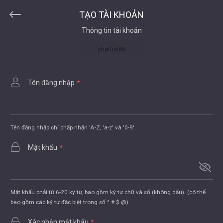
TẠO TÀI KHOẢN
Thông tin tài khoản
Tên đăng nhập
*
Tên đăng nhập chỉ chấp nhận 'A-Z, 'a-z' và '0-9'.
Mật khẩu
*
Mật khẩu phải từ 6-20 ký tự, bao gồm ký tự chữ và số (không dấu). (có thể
bao gồm các ký tự đặc biệt trong số ^ # $ @).
Xác nhận mật khẩu
*